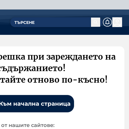
решка при зареждането на
съдържанието!
тайте отново по-късно!
Към начална страница
от нашите сайтове: