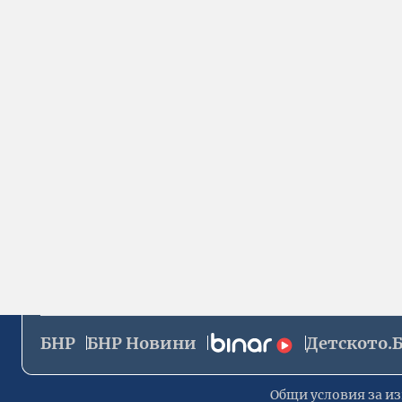
БНР
БНР Новини
Детското.
Общи условия за из