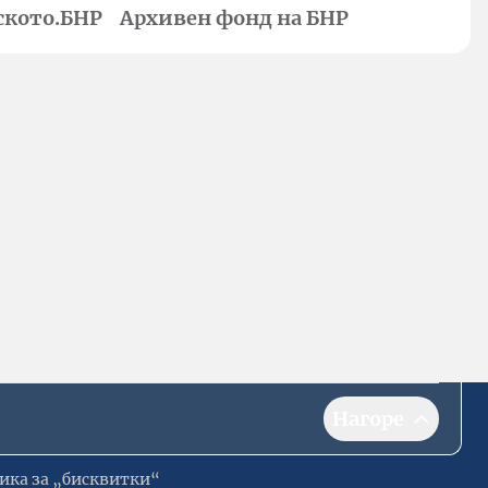
ското.БНР
Архивен фонд на БНР
Нагоре
ика за „бисквитки“