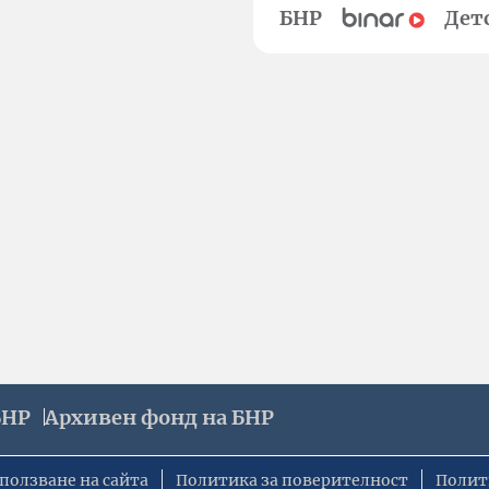
БНР
Дет
БНР
Архивен фонд на БНР
ползване на сайта
Политика за поверителност
Полит