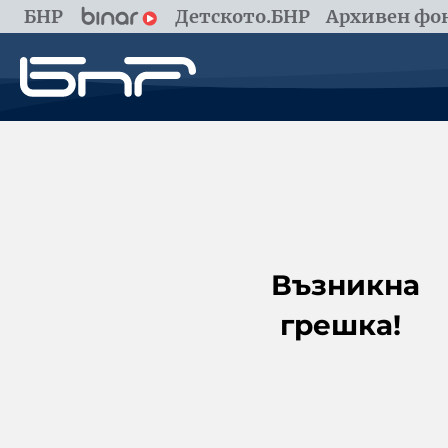
БНР
Детското.БНР
Архивен фон
Възникна
грешка!