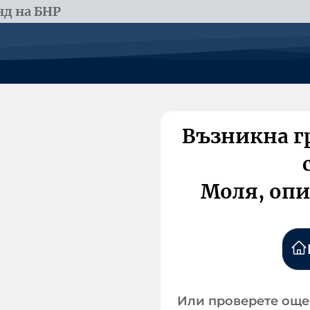
д на БНР
Възникна г
Моля, опи
Или проверете още 