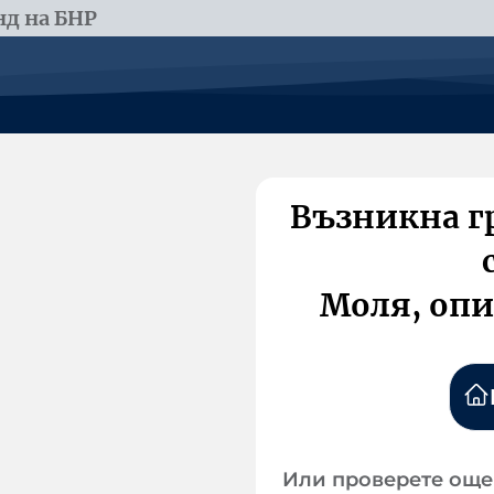
д на БНР
Възникна г
Моля, опи
Или проверете още 