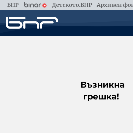
БНР
Детското.БНР
Архивен фон
Възникна
грешка!