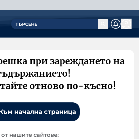
решка при зареждането на
съдържанието!
тайте отново по-късно!
Към начална страница
от нашите сайтове: