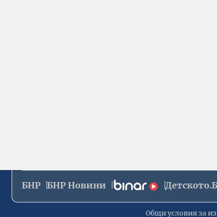
БНР
БНР Новини
Детското.
Общи условия за из