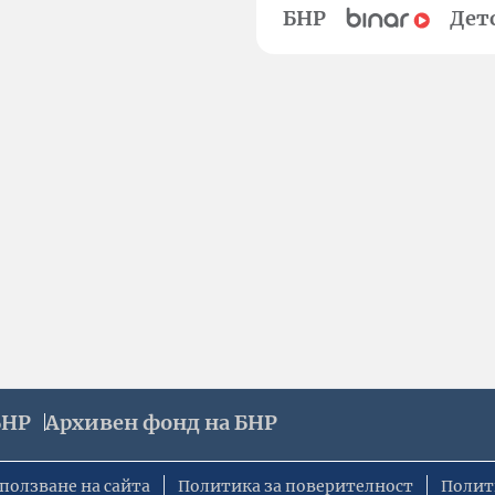
БНР
Дет
БНР
Архивен фонд на БНР
ползване на сайта
Политика за поверителност
Полит