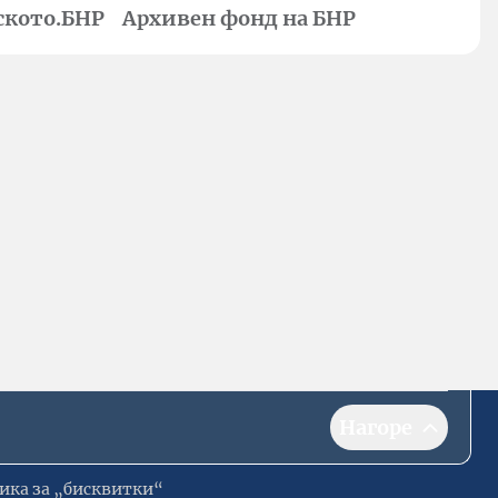
ското.БНР
Архивен фонд на БНР
Нагоре
ика за „бисквитки“