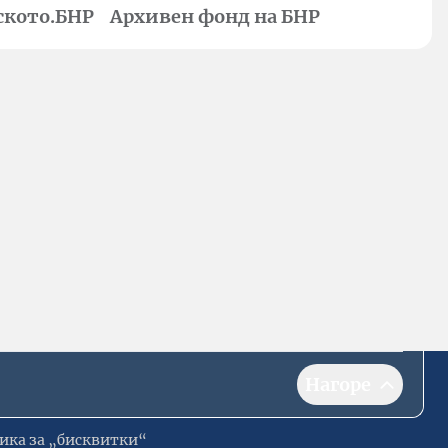
ското.БНР
Архивен фонд на БНР
Нагоре
ика за „бисквитки“