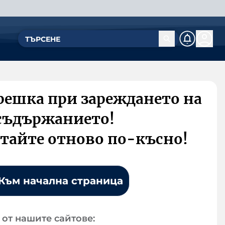
решка при зареждането на
съдържанието!
тайте отново по-късно!
Към начална страница
от нашите сайтове: