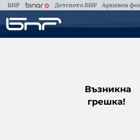
БНР
Детското.БНР
Архивен фон
Възникна
грешка!