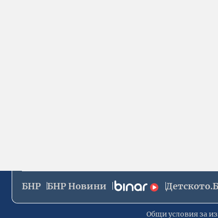
БНР
БНР Новини
Детското.
Общи условия за из