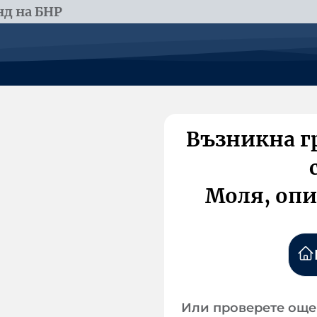
д на БНР
Възникна г
Моля, опи
Или проверете още 