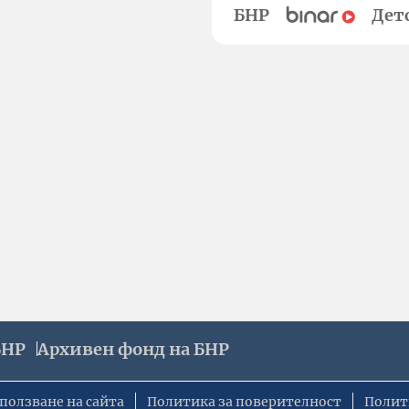
БНР
Дет
БНР
Архивен фонд на БНР
ползване на сайта
Политика за поверителност
Полит