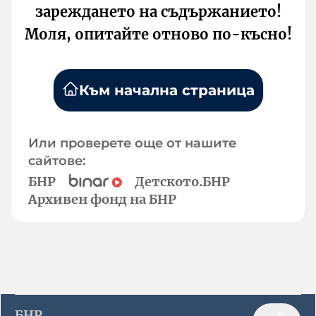
зареждането на съдържанието!
Моля, опитайте отново по-късно!
Към начална страница
Или проверете още от нашите
сайтове:
БНР
Детското.БНР
Архивен фонд на БНР
БНР