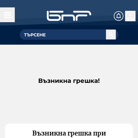
Възникна грешка!
Възникна грешка при