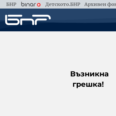
БНР
Детското.БНР
Архивен фон
Възникна
грешка!