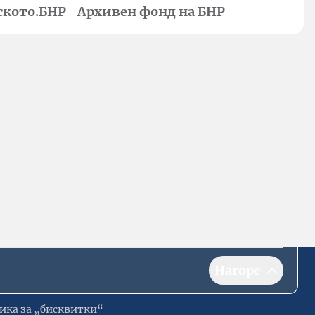
ското.БНР
Архивен фонд на БНР
Нагоре
ика за „бисквитки“