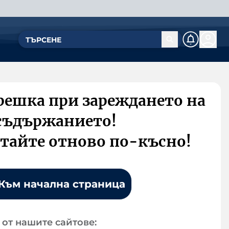
решка при зареждането на
съдържанието!
тайте отново по-късно!
Към начална страница
от нашите сайтове: