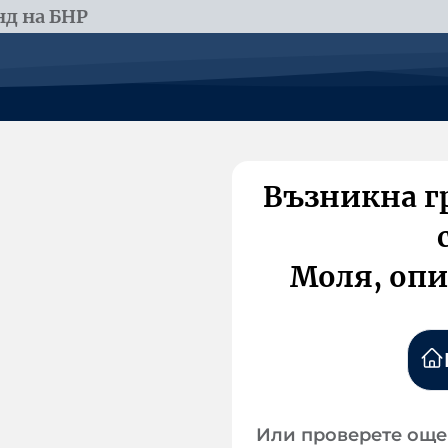
д на БНР
Възникна г
Моля, опи
Или проверете още 