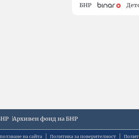
БНР
Дет
БНР
Архивен фонд на БНР
ползване на сайта
Политика за поверителност
Полит