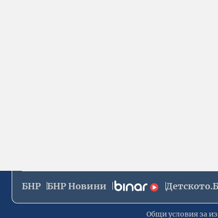
БНР
БНР Новини
Детското.
Общи условия за из