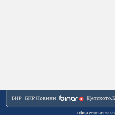
БНР
БНР Новини
Детското.
Общи условия за из