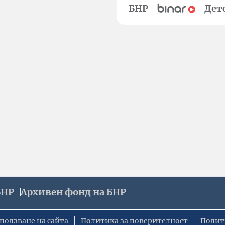
БНР
Дет
БНР
Архивен фонд на БНР
ползване на сайта
Политика за поверителност
Полит