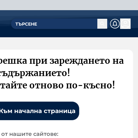
решка при зареждането на
съдържанието!
тайте отново по-късно!
Към начална страница
от нашите сайтове: