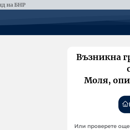
д на БНР
Възникна г
Моля, опи
Или проверете още 