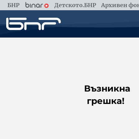
БНР
Детското.БНР
Архивен фон
Възникна
грешка!