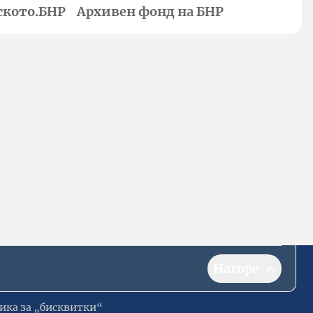
ското.БНР
Архивен фонд на БНР
Нагоре
ика за „бисквитки“