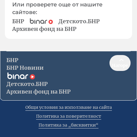
Или проверете още от нашите
сайтове:
БНР
Детското.БНР
Архивен фонд на БНР
БНР
Нагоре
БНР Новини
Детското.БНР
Архивен фонд на БНР
Общи условия за използване на сайта
Политика за поверителност
Политика за „бисквитки“