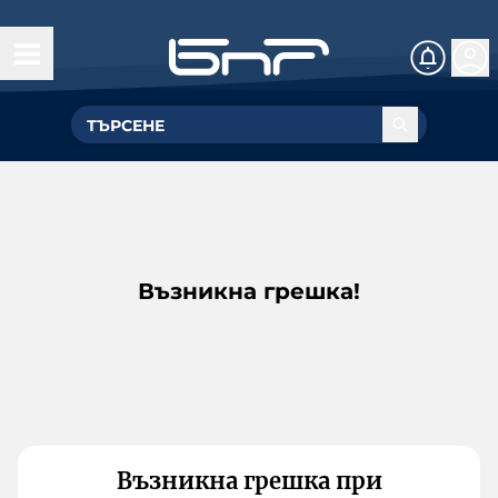
Възникна грешка!
Възникна грешка при