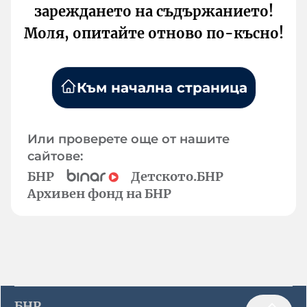
зареждането на съдържанието!
Моля, опитайте отново по-късно!
Към начална страница
Или проверете още от нашите
сайтове:
БНР
Детското.БНР
Архивен фонд на БНР
БНР