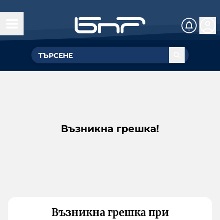
Възникна грешка!
Възникна грешка при