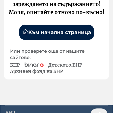
зареждането на съдържанието!
Моля, опитайте отново по-късно!
Към начална страница
Или проверете още от нашите
сайтове:
БНР
Детското.БНР
Архивен фонд на БНР
БНР