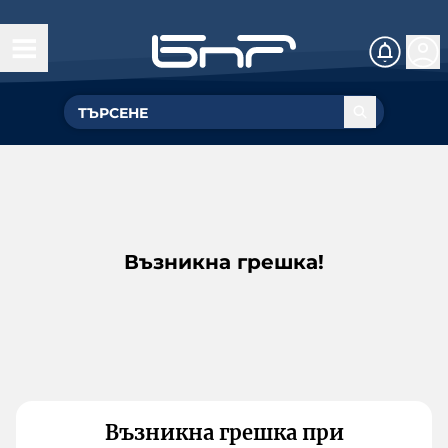
Възникна грешка!
Възникна грешка при