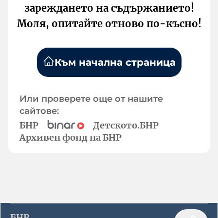
зареждането на съдържанието!
Моля, опитайте отново по-късно!
Към начална страница
Или проверете още от нашите
сайтове:
БНР
Детското.БНР
Архивен фонд на БНР
БНР