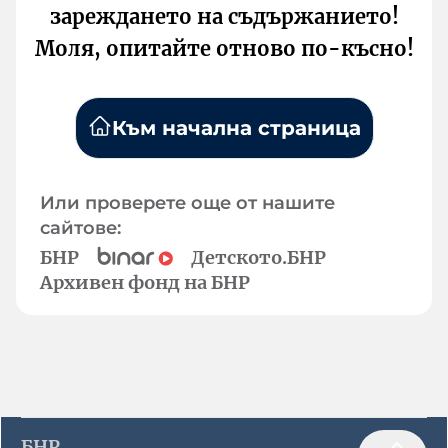
зареждането на съдържанието!
Моля, опитайте отново по-късно!
Към начална страница
Или проверете още от нашите
сайтове:
БНР
Детското.БНР
Архивен фонд на БНР
БНР