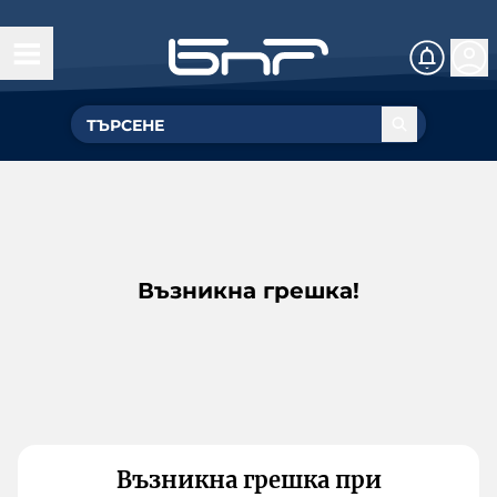
Възникна грешка!
Възникна грешка при