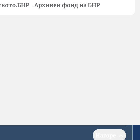
ското.БНР
Архивен фонд на БНР
Нагоре