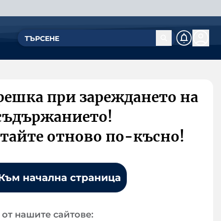
решка при зареждането на
съдържанието!
тайте отново по-късно!
Към начална страница
от нашите сайтове: