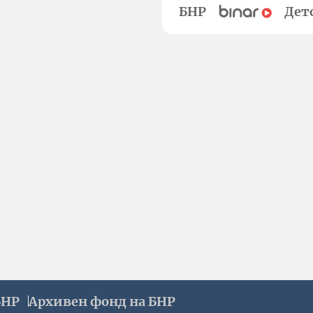
БНР
Дет
БНР
Архивен фонд на БНР