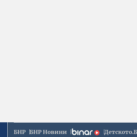
БНР
БНР Новини
Детското.