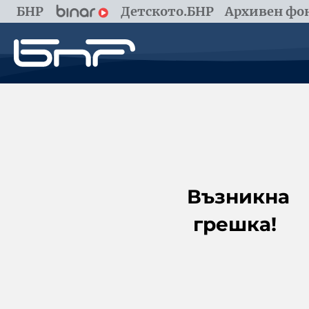
БНР
Детското.БНР
Архивен фон
Възникна
грешка!