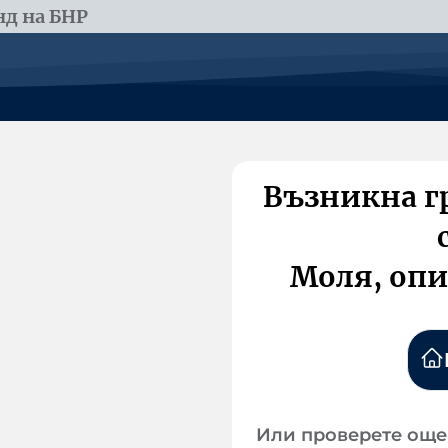
д на БНР
Възникна г
Моля, опи
Или проверете още 