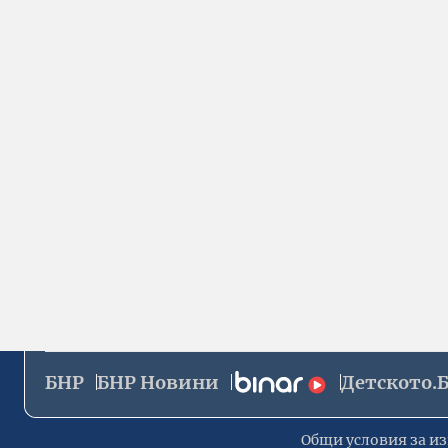
БНР
БНР Новини
Детското.
Общи условия за из