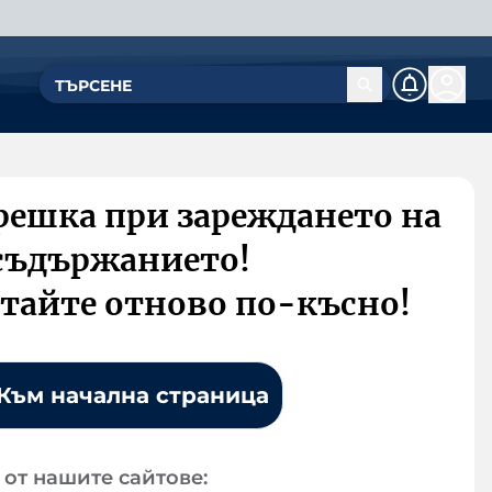
решка при зареждането на
съдържанието!
тайте отново по-късно!
Към начална страница
от нашите сайтове: