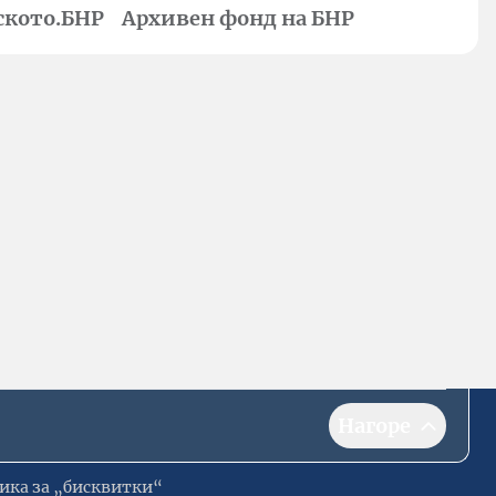
ското.БНР
Архивен фонд на БНР
Нагоре
ика за „бисквитки“