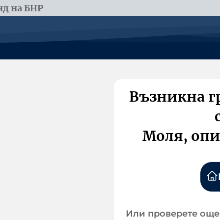
д на БНР
Възникна г
Моля, опи
Или проверете още 