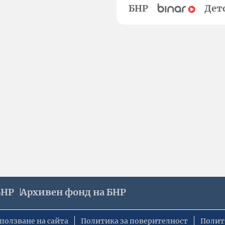
БНР
Дет
БНР
Архивен фонд на БНР
ползване на сайта
Политика за поверителност
Полит