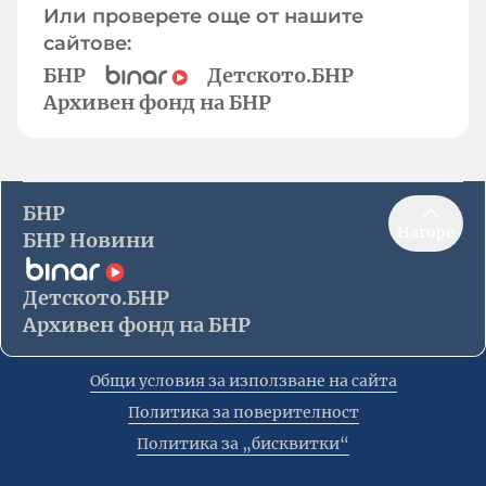
Или проверете още от нашите
сайтове:
БНР
Детското.БНР
Архивен фонд на БНР
БНР
Нагоре
БНР Новини
Детското.БНР
Архивен фонд на БНР
Общи условия за използване на сайта
Политика за поверителност
Политика за „бисквитки“