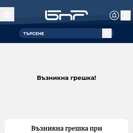
Възникна грешка!
Възникна грешка при