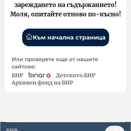
зареждането на съдържанието!
Моля, опитайте отново по-късно!
Към начална страница
Или проверете още от нашите
сайтове:
БНР
Детското.БНР
Архивен фонд на БНР
БНР