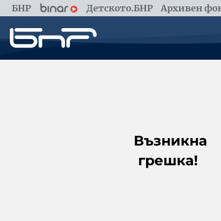
БНР
Детското.БНР
Архивен фон
Възникна
грешка!