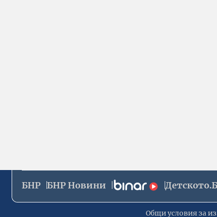
БНР
БНР Новини
Детското.
Общи условия за из