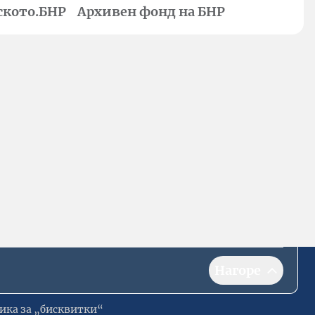
ското.БНР
Архивен фонд на БНР
Нагоре
ика за „бисквитки“