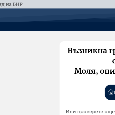
д на БНР
Възникна г
Моля, опи
Или проверете още 