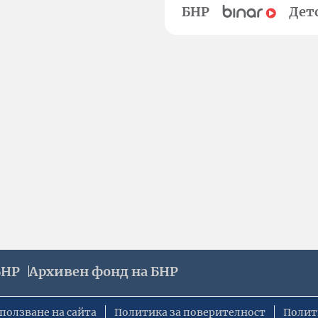
БНР
Дет
БНР
Архивен фонд на БНР
ползване на сайта
Политика за поверителност
Полит