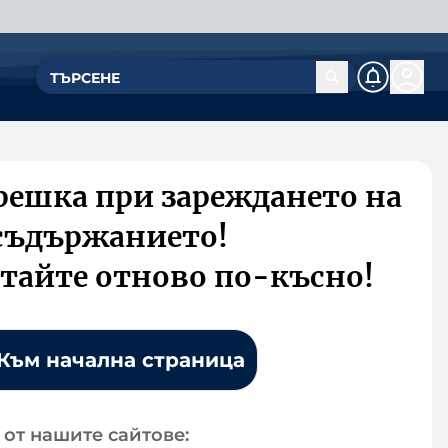
решка при зареждането на
съдържанието!
тайте отново по-късно!
Към начална страница
от нашите сайтове: