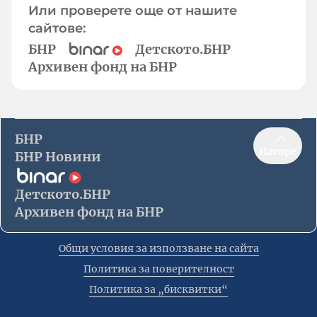
Или проверете още от нашите
сайтове:
БНР
Детското.БНР
Архивен фонд на БНР
БНР
Нагоре
БНР Новини
Детското.БНР
Архивен фонд на БНР
Общи условия за използване на сайта
Политика за поверителност
Политика за „бисквитки“