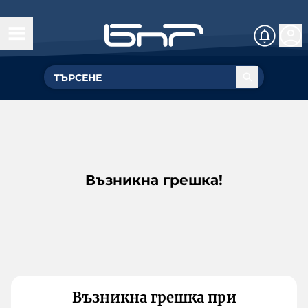
Възникна грешка!
Възникна грешка при