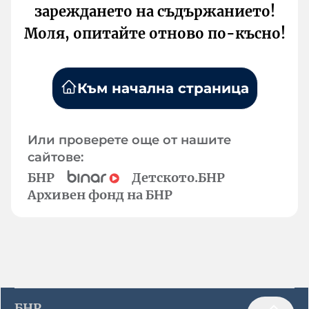
зареждането на съдържанието!
Моля, опитайте отново по-късно!
Към начална страница
Или проверете още от нашите
сайтове:
БНР
Детското.БНР
Архивен фонд на БНР
БНР