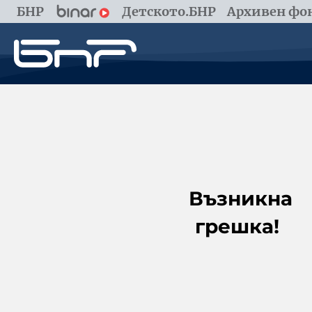
БНР
Детското.БНР
Архивен фон
Възникна
грешка!