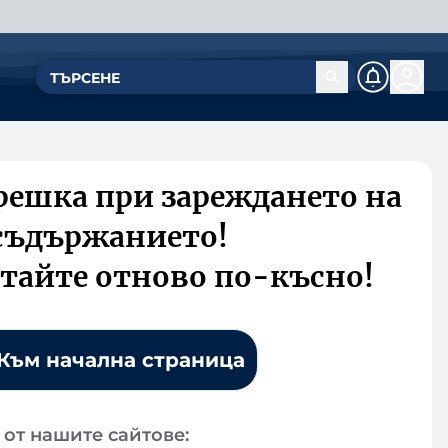
решка при зареждането на
съдържанието!
тайте отново по-късно!
Към начална страница
от нашите сайтове: