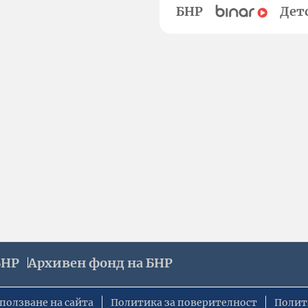
БНР
Дет
БНР
Архивен фонд на БНР
ползване на сайта
Политика за поверителност
Полит