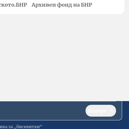
ското.БНР
Архивен фонд на БНР
Нагоре
ика за „бисквитки“