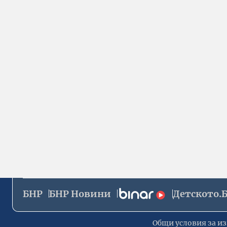
БНР
БНР Новини
Детското.
Общи условия за из