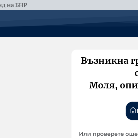
д на БНР
Възникна г
Моля, опи
Или проверете още 