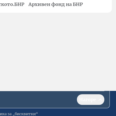
ското.БНР
Архивен фонд на БНР
Нагоре
ика за „бисквитки“