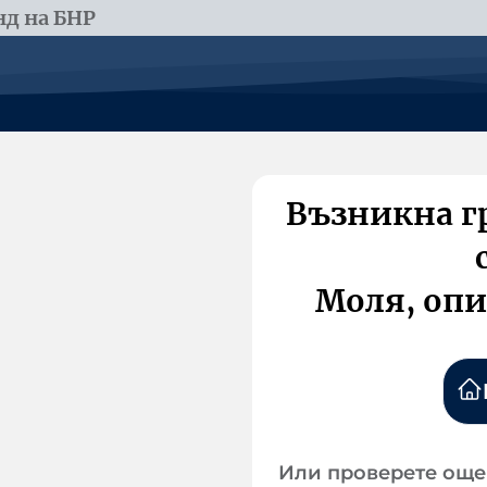
д на БНР
Възникна г
Моля, опи
Или проверете още 