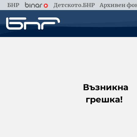
БНР
Детското.БНР
Архивен фон
Възникна
грешка!