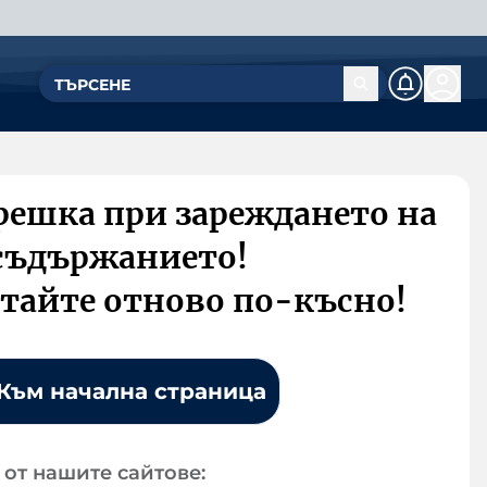
решка при зареждането на
съдържанието!
тайте отново по-късно!
Към начална страница
от нашите сайтове: