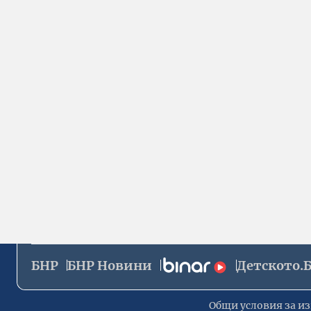
БНР
БНР Новини
Детското.
Общи условия за из