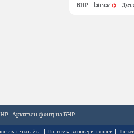
БНР
Дет
БНР
Архивен фонд на БНР
ползване на сайта
Политика за поверителност
Полит