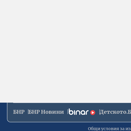
БНР
БНР Новини
Детското.
Общи условия за из