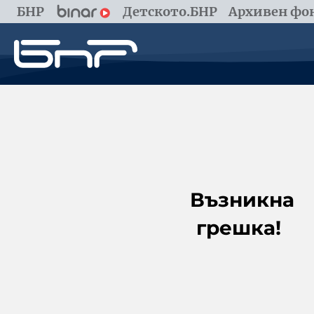
БНР
Детското.БНР
Архивен фон
Възникна
грешка!