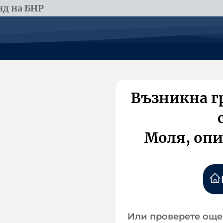
д на БНР
Възникна г
Моля, опи
Или проверете още 