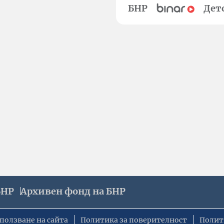
БНР
Дет
БНР
Архивен фонд на БНР
ползване на сайта
Политика за поверителност
Полит