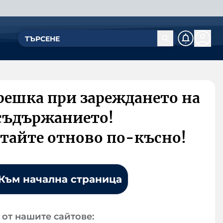
решка при зареждането на
съдържанието!
тайте отново по-късно!
Към начална страница
от нашите сайтове: