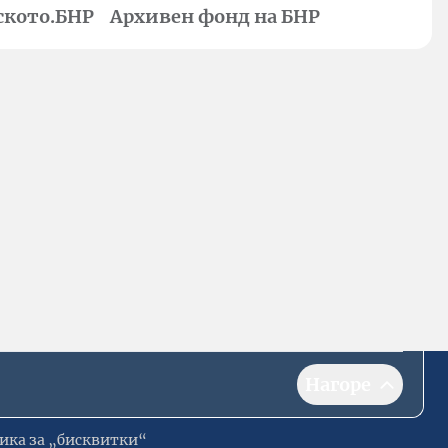
ското.БНР
Архивен фонд на БНР
Нагоре
ика за „бисквитки“