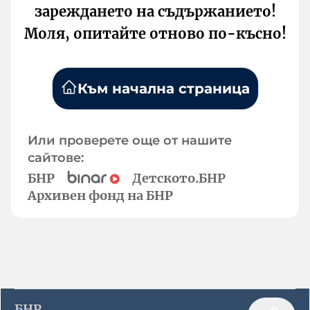
зареждането на съдържанието!
Моля, опитайте отново по-късно!
Към начална страница
Или проверете още от нашите
сайтове:
БНР
Детското.БНР
Архивен фонд на БНР
БНР