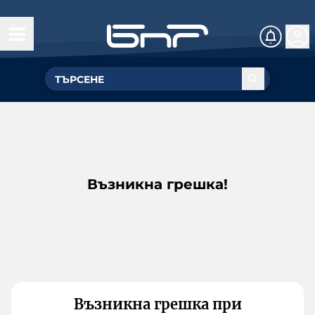
Възникна грешка!
Възникна грешка при