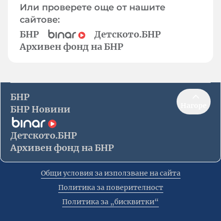
Или проверете още от нашите
сайтове:
БНР
Детското.БНР
Архивен фонд на БНР
БНР
Нагоре
БНР Новини
Детското.БНР
Архивен фонд на БНР
Общи условия за използване на сайта
Политика за поверителност
Политика за „бисквитки“