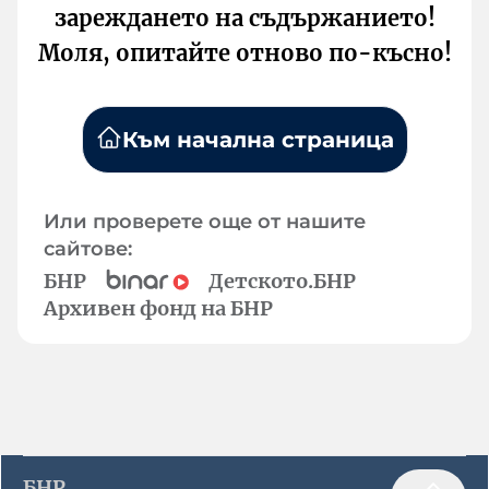
зареждането на съдържанието!
Моля, опитайте отново по-късно!
Към начална страница
Или проверете още от нашите
сайтове:
БНР
Детското.БНР
Архивен фонд на БНР
БНР