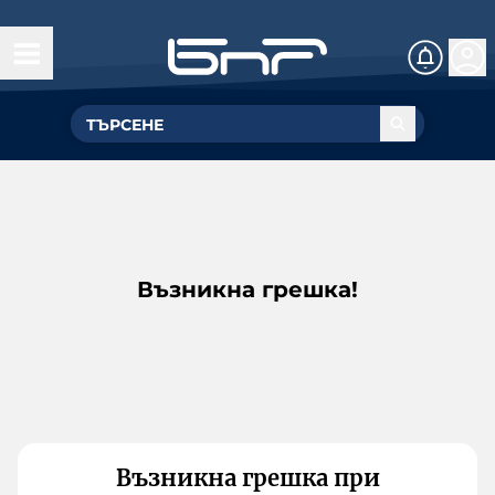
Възникна грешка!
Възникна грешка при