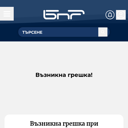
Възникна грешка!
Възникна грешка при