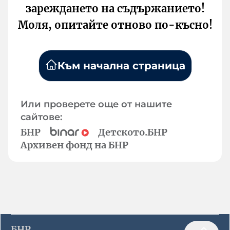
зареждането на съдържанието!
Моля, опитайте отново по-късно!
Към начална страница
Или проверете още от нашите
сайтове:
БНР
Детското.БНР
Архивен фонд на БНР
БНР