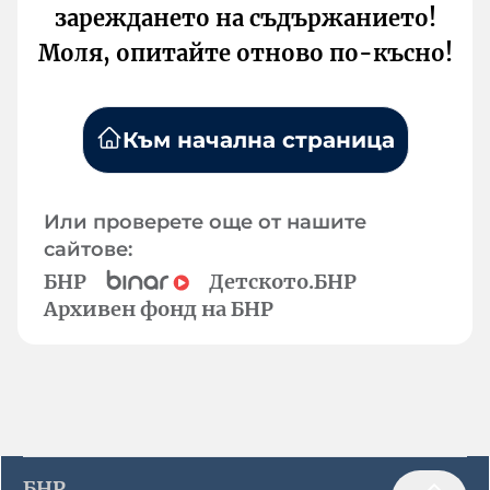
зареждането на съдържанието!
Моля, опитайте отново по-късно!
Към начална страница
Или проверете още от нашите
сайтове:
БНР
Детското.БНР
Архивен фонд на БНР
БНР