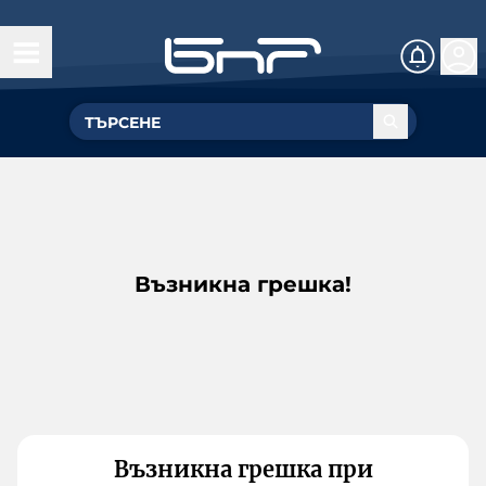
Възникна грешка!
Възникна грешка при