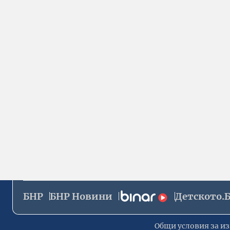
БНР
БНР Новини
Детското.
Общи условия за из