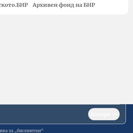
ското.БНР
Архивен фонд на БНР
Нагоре
ика за „бисквитки“