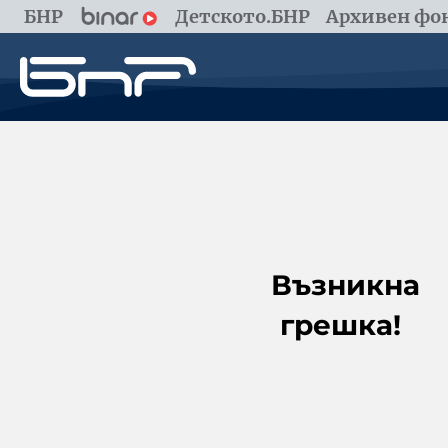
БНР
Детското.БНР
Архивен фон
Възникна
грешка!