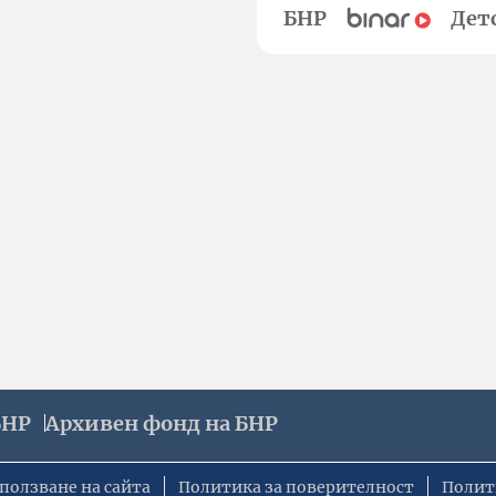
БНР
Дет
БНР
Архивен фонд на БНР
ползване на сайта
Политика за поверителност
Полит