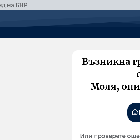
д на БНР
Възникна г
Моля, опи
Или проверете още 