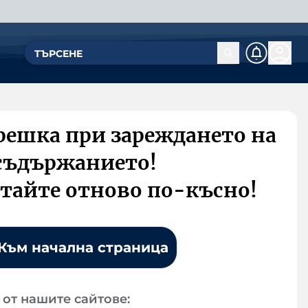
решка при зареждането на
съдържанието!
тайте отново по-късно!
Към начална страница
от нашите сайтове: