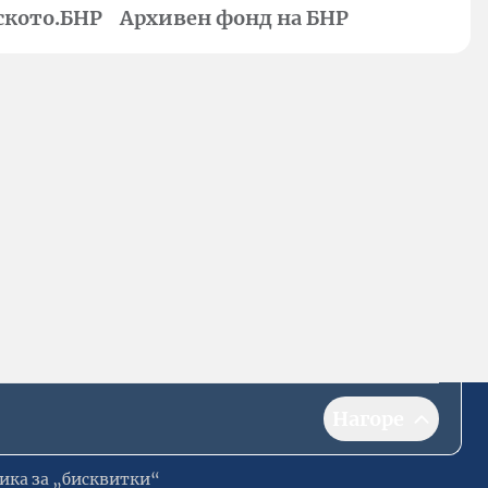
ското.БНР
Архивен фонд на БНР
Нагоре
ика за „бисквитки“