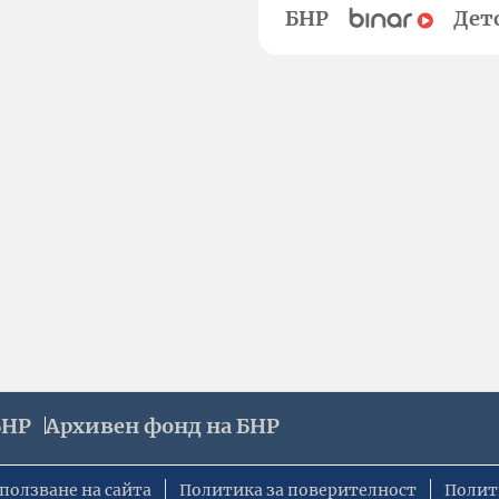
БНР
Дет
БНР
Архивен фонд на БНР
ползване на сайта
Политика за поверителност
Полит