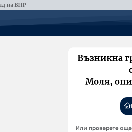
д на БНР
Възникна г
Моля, опи
Или проверете още 