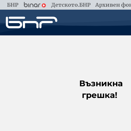
БНР
Детското.БНР
Архивен фон
Възникна
грешка!