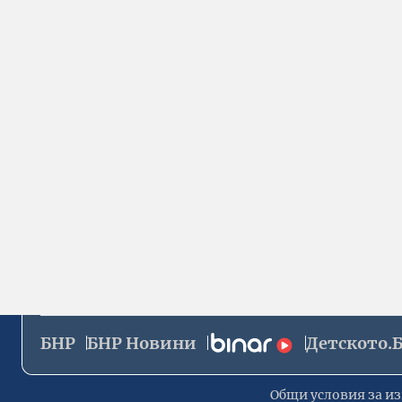
БНР
БНР Новини
Детското.
Общи условия за из