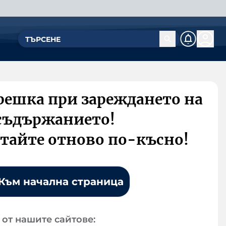
решка при зареждането на
съдържанието!
тайте отново по-късно!
Към начална страница
от нашите сайтове: