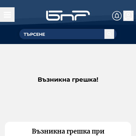
Възникна грешка!
Възникна грешка при