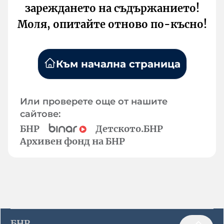
зареждането на съдържанието!
Моля, опитайте отново по-късно!
Към начална страница
Или проверете още от нашите
сайтове:
БНР
Детското.БНР
Архивен фонд на БНР
БНР