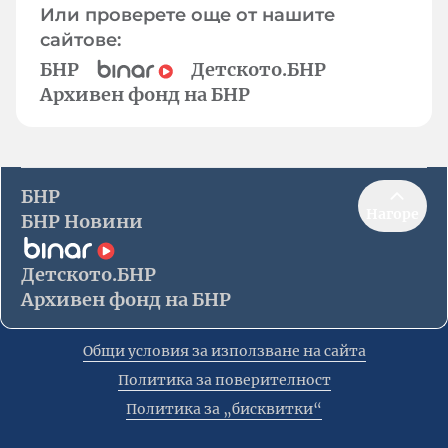
Или проверете още от нашите
сайтове:
БНР
Детското.БНР
Архивен фонд на БНР
БНР
Нагоре
БНР Новини
Детското.БНР
Архивен фонд на БНР
Общи условия за използване на сайта
Политика за поверителност
Политика за „бисквитки“