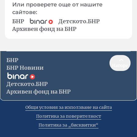
Или проверете още от нашите
сайтове:
БНР
Детското.БНР
Архивен фонд на БНР
БНР
Нагоре
БНР Новини
Детското.БНР
Архивен фонд на БНР
Общи условия за използване на сайта
Политика за поверителност
Политика за „бисквитки“