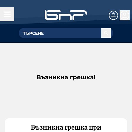
Възникна грешка!
Възникна грешка при