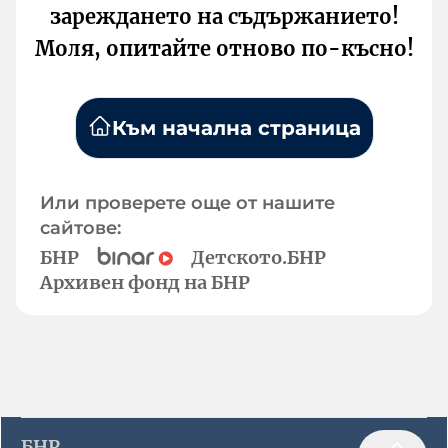
зареждането на съдържанието!
Моля, опитайте отново по-късно!
Към начална страница
Или проверете още от нашите
сайтове:
БНР
Детското.БНР
Архивен фонд на БНР
БНР