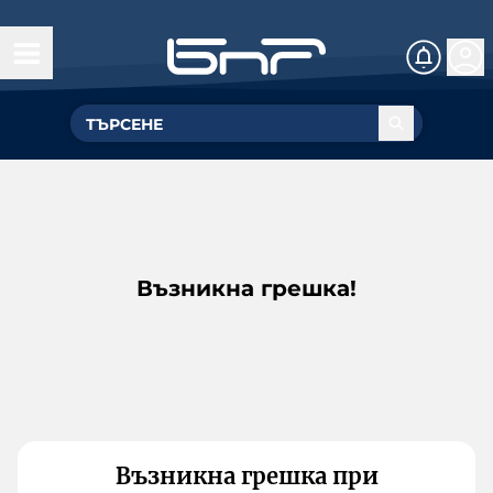
Възникна грешка!
Възникна грешка при