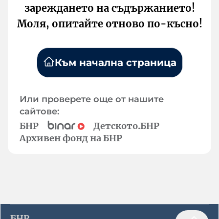
зареждането на съдържанието!
Моля, опитайте отново по-късно!
Към начална страница
Или проверете още от нашите
сайтове:
БНР
Детското.БНР
Архивен фонд на БНР
БНР