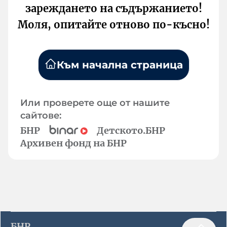
зареждането на съдържанието!
Моля, опитайте отново по-късно!
Към начална страница
Или проверете още от нашите
сайтове:
БНР
Детското.БНР
Архивен фонд на БНР
БНР