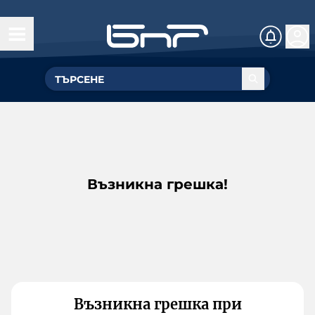
Възникна грешка!
Възникна грешка при