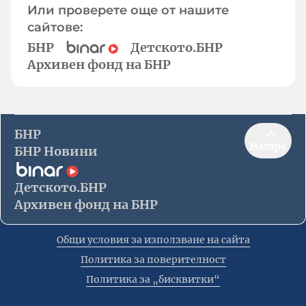
Или проверете още от нашите
сайтове:
БНР
Детското.БНР
Архивен фонд на БНР
БНР
Нагоре
БНР Новини
Детското.БНР
Архивен фонд на БНР
Общи условия за използване на сайта
Политика за поверителност
Политика за „бисквитки“