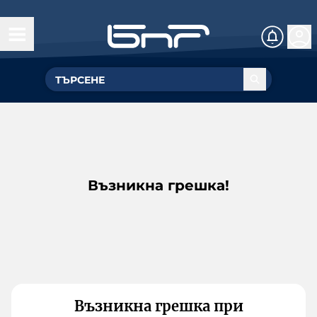
Възникна грешка!
Възникна грешка при