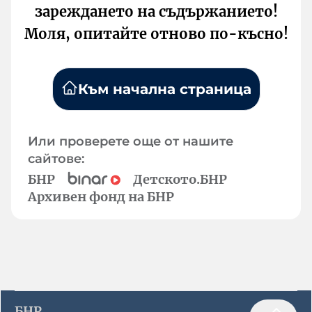
зареждането на съдържанието!
Моля, опитайте отново по-късно!
Към начална страница
Или проверете още от нашите
сайтове:
БНР
Детското.БНР
Архивен фонд на БНР
БНР