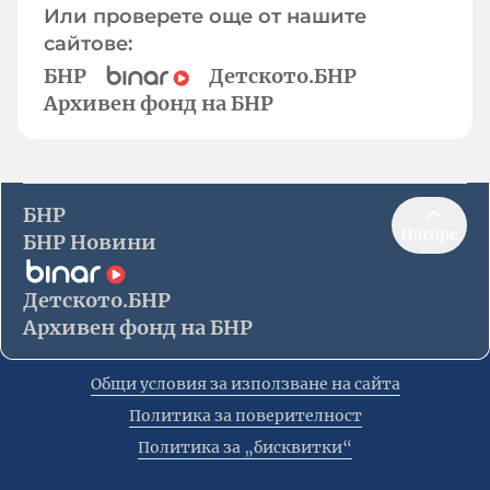
Или проверете още от нашите
сайтове:
БНР
Детското.БНР
Архивен фонд на БНР
БНР
Нагоре
БНР Новини
Детското.БНР
Архивен фонд на БНР
Общи условия за използване на сайта
Политика за поверителност
Политика за „бисквитки“