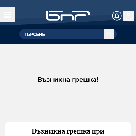
Възникна грешка!
Възникна грешка при