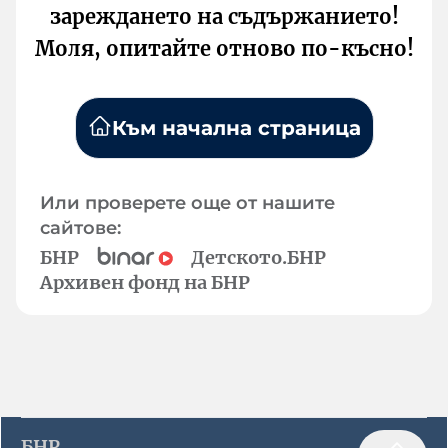
зареждането на съдържанието!
Моля, опитайте отново по-късно!
Към начална страница
Или проверете още от нашите
сайтове:
БНР
Детското.БНР
Архивен фонд на БНР
БНР