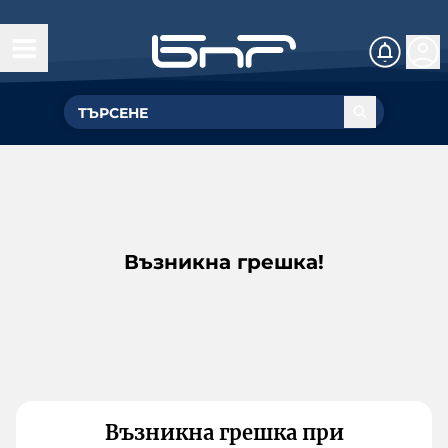
Възникна грешка!
Възникна грешка при