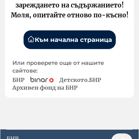
зареждането на съдържанието!
Моля, опитайте отново по-късно!
Към начална страница
Или проверете още от нашите
сайтове:
БНР
Детското.БНР
Архивен фонд на БНР
БНР