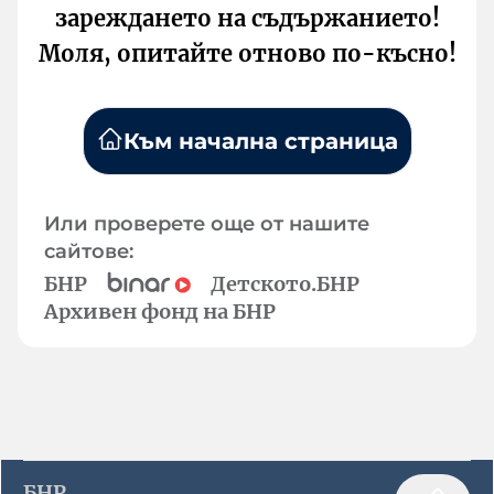
зареждането на съдържанието!
Моля, опитайте отново по-късно!
Към начална страница
Или проверете още от нашите
сайтове:
БНР
Детското.БНР
Архивен фонд на БНР
БНР