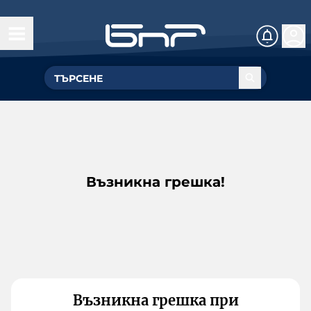
Възникна грешка!
Възникна грешка при