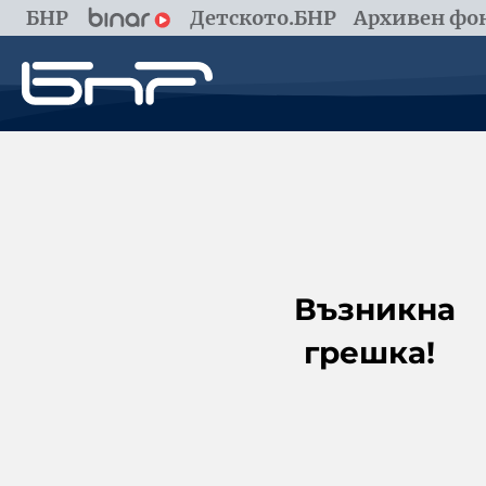
БНР
Детското.БНР
Архивен фон
Възникна
грешка!