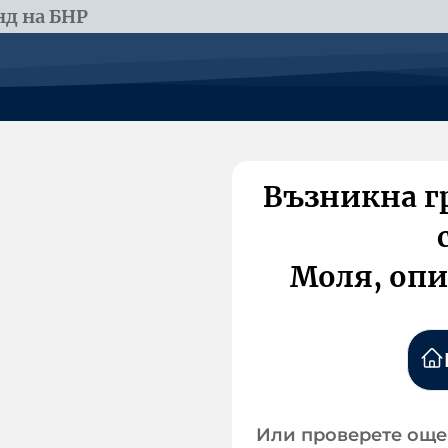
д на БНР
Възникна г
Моля, опи
Или проверете още 