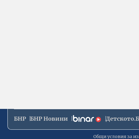
БНР
БНР Новини
Детското.
Общи условия за из