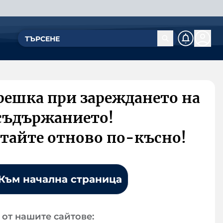
решка при зареждането на
съдържанието!
тайте отново по-късно!
Към начална страница
от нашите сайтове: