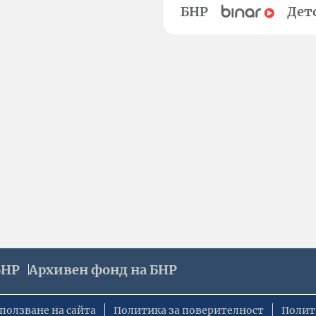
БНР
Дет
БНР
Архивен фонд на БНР
ползване на сайта
Политика за поверителност
Полит