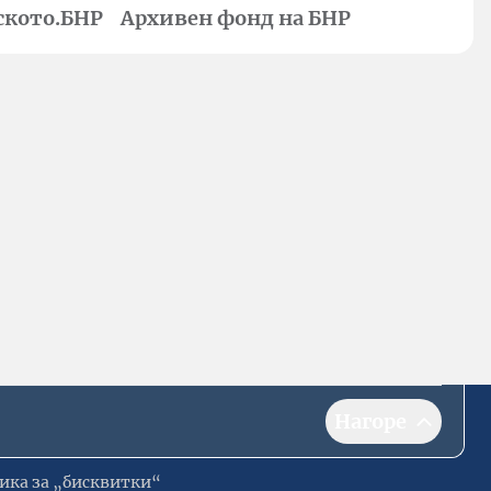
ското.БНР
Архивен фонд на БНР
Нагоре
ика за „бисквитки“