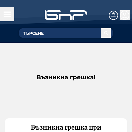
Възникна грешка!
Възникна грешка при