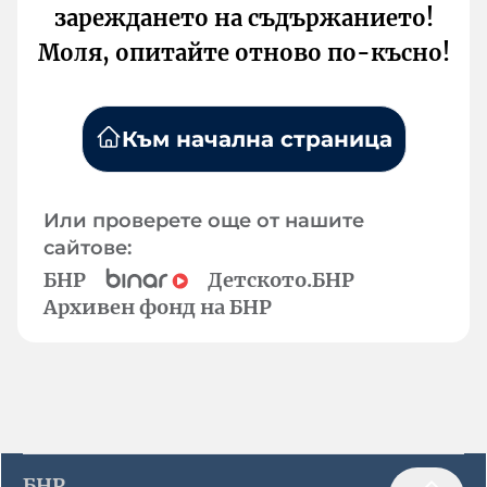
зареждането на съдържанието!
Моля, опитайте отново по-късно!
Към начална страница
Или проверете още от нашите
сайтове:
БНР
Детското.БНР
Архивен фонд на БНР
БНР