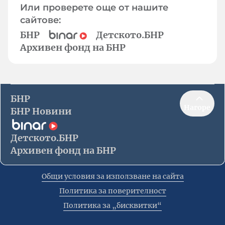
Или проверете още от нашите
сайтове:
БНР
Детското.БНР
Архивен фонд на БНР
БНР
Нагоре
БНР Новини
Детското.БНР
Архивен фонд на БНР
Общи условия за използване на сайта
Политика за поверителност
Политика за „бисквитки“