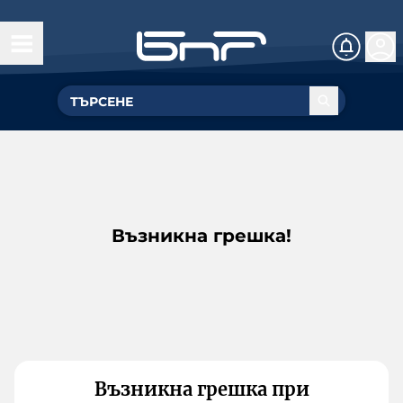
Възникна грешка!
Възникна грешка при