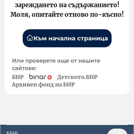
зареждането на съдържанието!
Моля, опитайте отново по-късно!
Към начална страница
Или проверете още от нашите
сайтове:
БНР
Детското.БНР
Архивен фонд на БНР
БНР