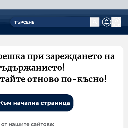
решка при зареждането на
съдържанието!
тайте отново по-късно!
Към начална страница
от нашите сайтове: