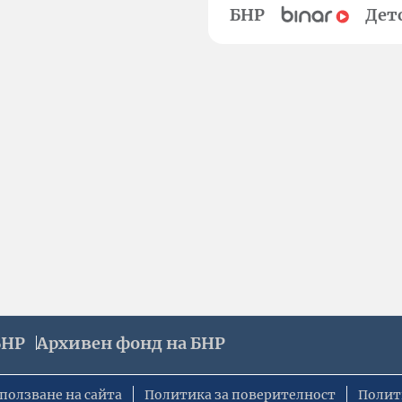
БНР
Дет
БНР
Архивен фонд на БНР
ползване на сайта
Политика за поверителност
Полит