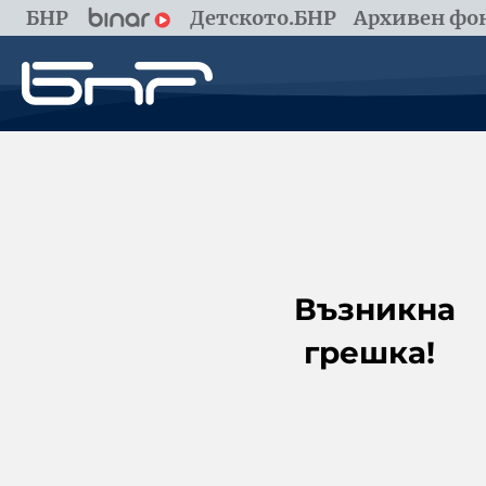
БНР
Детското.БНР
Архивен фон
Възникна
грешка!