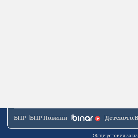
БНР
БНР Новини
Детското.
Общи условия за из