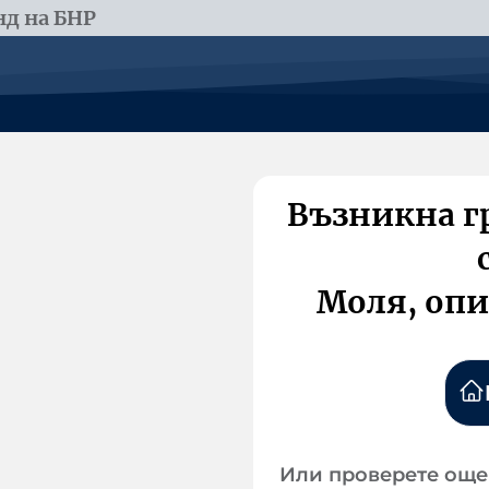
д на БНР
Възникна г
Моля, опи
Или проверете още 