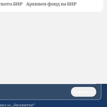
ското.БНР
Архивен фонд на БНР
Нагоре
ика за „бисквитки“