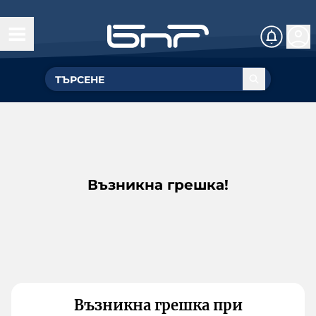
Възникна грешка!
Възникна грешка при