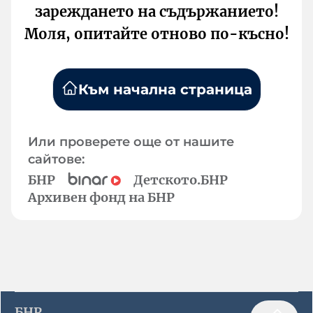
зареждането на съдържанието!
Моля, опитайте отново по-късно!
Към начална страница
Или проверете още от нашите
сайтове:
БНР
Детското.БНР
Архивен фонд на БНР
БНР