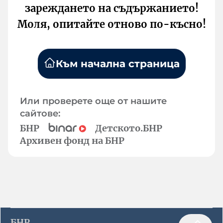
зареждането на съдържанието!
Моля, опитайте отново по-късно!
Към начална страница
Или проверете още от нашите
сайтове:
БНР
Детското.БНР
Архивен фонд на БНР
БНР