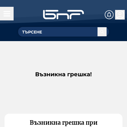
Възникна грешка!
Възникна грешка при