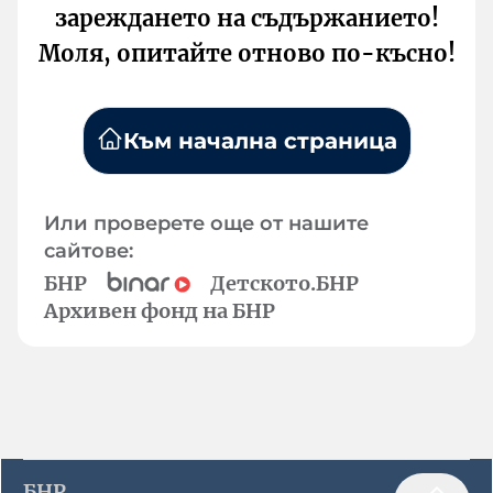
зареждането на съдържанието!
Моля, опитайте отново по-късно!
Към начална страница
Или проверете още от нашите
сайтове:
БНР
Детското.БНР
Архивен фонд на БНР
БНР