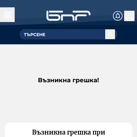
Възникна грешка!
Възникна грешка при