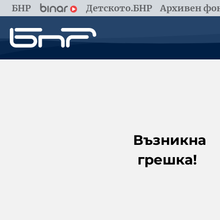
БНР
Детското.БНР
Архивен фон
Възникна
грешка!