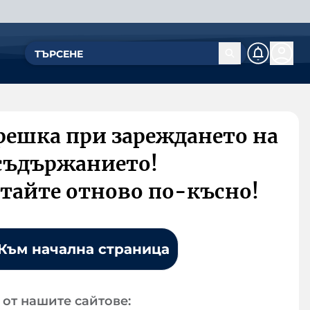
решка при зареждането на
съдържанието!
тайте отново по-късно!
Към начална страница
от нашите сайтове: