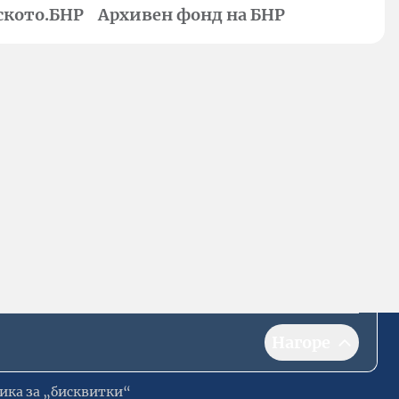
ското.БНР
Архивен фонд на БНР
Нагоре
ика за „бисквитки“