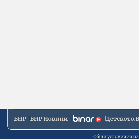
БНР
БНР Новини
Детското.
Общи условия за из