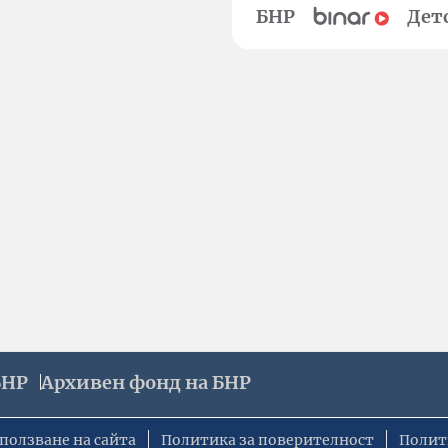
БНР
Дет
БНР
Архивен фонд на БНР
ползване на сайта
Политика за поверителност
Полит