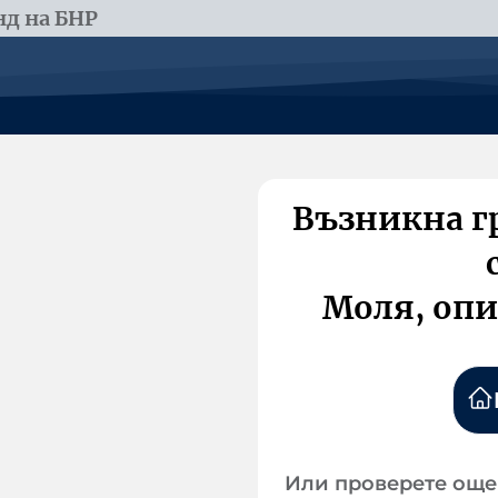
д на БНР
Възникна г
Моля, опи
Или проверете още 