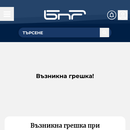
Възникна грешка!
Възникна грешка при