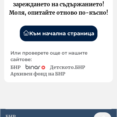
зареждането на съдържанието!
Моля, опитайте отново по-късно!
Към начална страница
Или проверете още от нашите
сайтове:
БНР
Детското.БНР
Архивен фонд на БНР
БНР